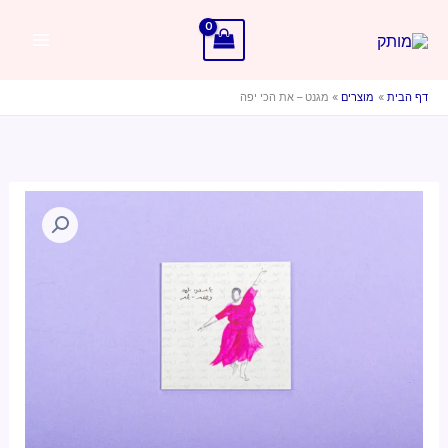
ילוג
תוכן
דף הבית
מוצרים
מגנט – את הכי יפה
כמות
של
מגנט
-
את
הכי
יפה